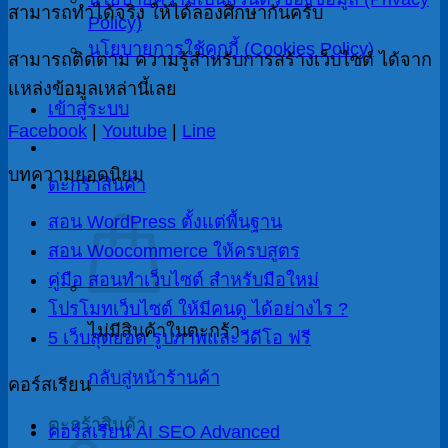
สามารถทำได้จริง ให้ได้ลองศึกษากันครับ
Policy)
นโยบายการใช้คุกกี้ (Cookies Policy)
สามารถติดตาม ความรู้สำหรับการสร้างเว็บไซต์ ได้จาก
แหล่งข้อมูลเหล่านี้เลย
เข้าสู่ระบบ
Facebook
|
Youtube
|
Line
บทความยอดนิยม
ตะกร้าสินค้า
สอน WordPress ตั้งแต่พื้นฐาน
สอน Woocommerce ให้ครบสูตร
คู่มือ สอนทำเว็บไซต์ สำหรับมือใหม่
โปรโมทเว็บไซต์ ให้มีคนดู ได้อย่างไร ?
ไม่มีสินค้าในตะกร้า
5 เว็บสุดยอด รูปภาพและวีดีโอ ฟรี
กลับสู่หน้าร้านค้า
คอร์สเรียน
ตะกร้าสินค้า
คอร์สเรียน AI SEO Advanced