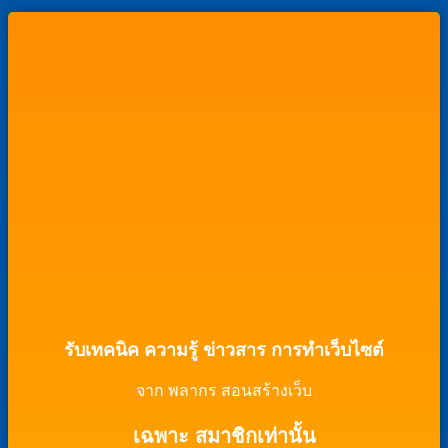
Cop
สูตร
ความ
Dupl
ทุก
เห็น
หน้า
พื้น
บน
เว็บ
ฐาน
เพิ่ม
เพีย
การ
ปุ่ม
3
ใช้
Chat
คลิก
ใน
งาน
ใน
เว็บไซต์
Wor
ด้วย
ด้วย
WhatsHelp
Yoas
(GetButton.io)
Dupl
Chat
Button
รับเทคนิค ความรู้ ข่าวสาร การทำเว็บไซต์
จาก พลากร สอนสร้างเว็บ
เฉพาะ สมาชิกเท่านั้น