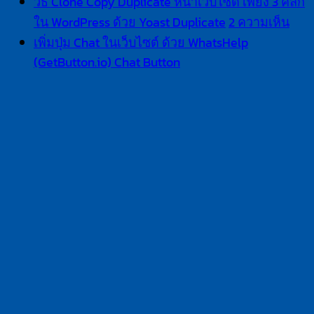
สอน
วิธี Clone Copy Duplicate หน้าเว็บไซต์ เพียง 3 คลิก
Woocommerce
บน
ใน WordPress ด้วย Yoast Duplicate
2 ความเห็น
ให้
วิธี
เพิ่มปุ่ม Chat ในเว็บไซต์ ด้วย WhatsHelp
ครบ
Clo
(GetButton.io) Chat Button
ไม่มี
Cop
สูตร
ความ
Dupl
ทุก
เห็น
หน้า
พื้น
บน
เว็บ
ฐาน
เพิ่ม
เพีย
การ
ปุ่ม
3
ใช้
Chat
คลิก
ใน
งาน
ใน
เว็บไซต์
Wor
ด้วย
ด้วย
WhatsHelp
Yoas
(GetButton.io)
Dupl
Chat