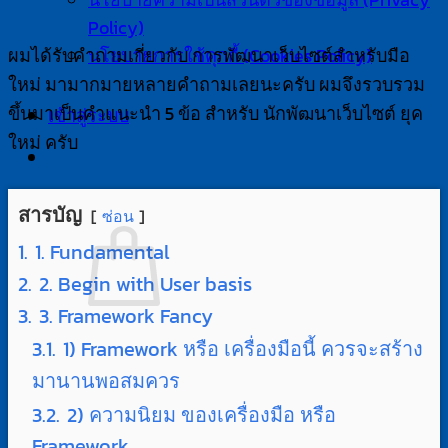
Policy)
ผมได้รับคำถามเกี่ยวกับ การพัฒนาเว็บไซต์สำหรับมือ
นโยบายการใช้คุกกี้ (Cookies Policy)
ใหม่ มามากมายหลายคำถามเลยนะครับ ผมจึงรวบรวม
ขึ้นมาเป็นคำแนะนำ 5 ข้อ สำหรับ นักพัฒนาเว็บไซต์ ยุค
เข้าสู่ระบบ
ใหม่ ครับ
ตะกร้าสินค้า
สารบัญ
ซ่อน
1.
1. Fundamental
2.
2. Begin with User basis
3.
3. Framework Fancy
ไม่มีสินค้าในตะกร้า
3.1.
1) Framework หรือ เครื่องมือนี้ ควรจะสร้าง
มานานพอสมควร
กลับสู่หน้าร้านค้า
3.2.
2) ความนิยม ของเครื่องมือ หรือ
ตะกร้าสินค้า
Framework