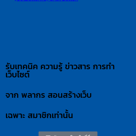
รับเทคนิค ความรู้ ข่าวสาร การทำ
เว็บไซต์
จาก พลากร สอนสร้างเว็บ
เฉพาะ สมาชิกเท่านั้น