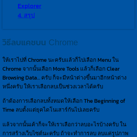
Explorer
4.
สรุป
วิธีลบแคชบน Chrome
ให้เราไปที่ Chrome นะครับแล้วก็ไปเลือก Menu ใน
Chrome จากนั้นเลือก More Tools แล้วก็เลือก Clear
Browsing Data… ครับ ก็จะมีหน้าต่างขึ้นมาอีกหน้าต่าง
หนึ่งครับ ให้เราเลือกลบเป็นช่วงเวลาได้ครับ
ถ้าต้องการเลือกลบทั้งหมดให้เลือก The Beginning of
Time ลบตั้งแต่ยุคไดโนเสาร์กันไปเลยครับ
แล้วจากนั้นเค้าก็จะให้เราเลือกว่าลบอะไรบ้างครับ ใน
การสร้างเว็บไซต์นะครับ ถ้าจะทำการลบ ลบแค่รูปภาพ