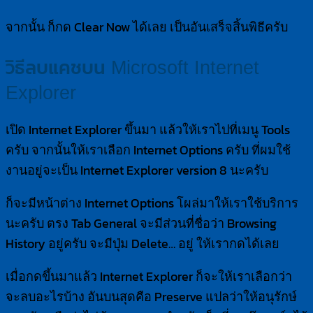
จากนั้น ก็กด Clear Now ได้เลย เป็นอันเสร็จสิ้นพิธีครับ
วิธีลบแคชบน Microsoft Internet
Explorer
เปิด Internet Explorer ขึ้นมา แล้วให้เราไปที่เมนู Tools
ครับ จากนั้นให้เราเลือก Internet Options ครับ ที่ผมใช้
งานอยู่จะเป็น Internet Explorer version 8 นะครับ
ก็จะมีหน้าต่าง Internet Options โผล่มาให้เราใช้บริการ
นะครับ ตรง Tab General จะมีส่วนที่ชื่อว่า Browsing
History อยู่ครับ จะมีปุ่ม Delete… อยู่ ให้เรากดได้เลย
เมื่อกดขึ้นมาแล้ว Internet Explorer ก็จะให้เราเลือกว่า
จะลบอะไรบ้าง อันบนสุดคือ Preserve แปลว่าให้อนุรักษ์