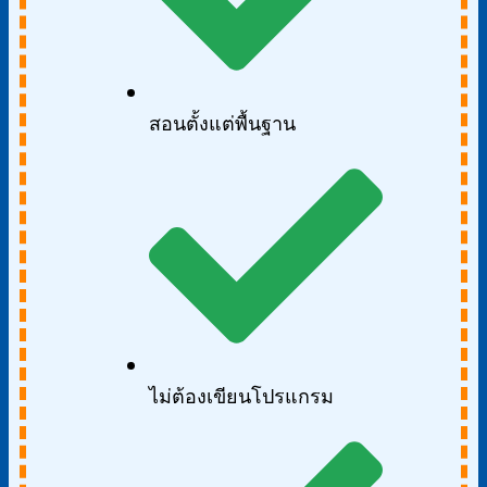
สอนตั้งแต่พื้นฐาน
ไม่ต้องเขียนโปรแกรม