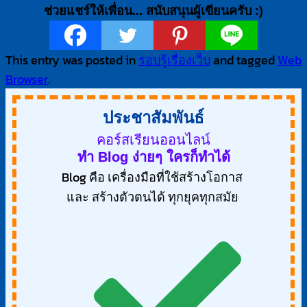
ช่วยแชร์ให้เพื่อน... สนับสนุนผู้เขียนครับ :)
This entry was posted in
รอบรู้เรื่องเว็บ
and tagged
Web
Browser
.
ประชาสัมพันธ์
คอร์สเรียนออนไลน์
ทำ Blog ง่ายๆ ใครก็ทำได้
Blog คือ เครื่องมือที่ใช้สร้างโอกาส
และ สร้างตัวตนได้ ทุกยุคทุกสมัย