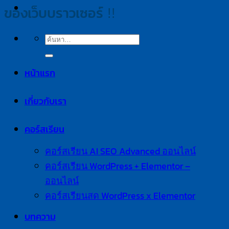
ของเว็บบราวเซอร์ !!
หน้าแรก
เกี่ยวกับเรา
คอร์สเรียน
คอร์สเรียน AI SEO Advanced ออนไลน์
คอร์สเรียน WordPress + Elementor –
ออนไลน์
คอร์สเรียนสด WordPress x Elementor
บทความ