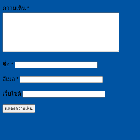
ความเห็น
*
ชื่อ
*
อีเมล
*
เว็บไซต์