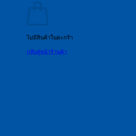
ไม่มีสินค้าในตะกร้า
กลับสู่หน้าร้านค้า