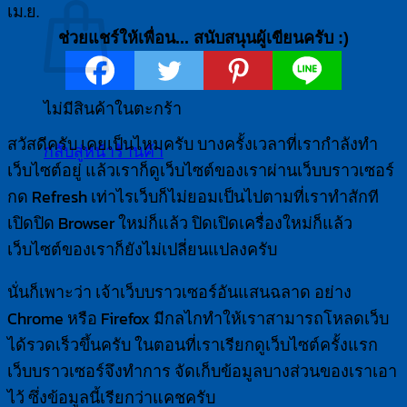
เม.ย.
ช่วยแชร์ให้เพื่อน... สนับสนุนผู้เขียนครับ :)
ไม่มีสินค้าในตะกร้า
สวัสดีครับ เคยเป็นไหมครับ บางครั้งเวลาที่เรากำลังทำ
กลับสู่หน้าร้านค้า
เว็บไซต์อยู่ แล้วเราก็ดูเว็บไซต์ของเราผ่านเว็บบราวเซอร์
กด Refresh เท่าไรเว็บก็ไม่ยอมเป็นไปตามที่เราทำสักที
เปิดปิด Browser ใหม่ก็แล้ว ปิดเปิดเครื่องใหม่ก็แล้ว
เว็บไซต์ของเราก็ยังไม่เปลี่ยนแปลงครับ
นั่นก็เพาะว่า เจ้าเว็บบราวเซอร์อันแสนฉลาด อย่าง
Chrome หรือ Firefox มีกลไกทำให้เราสามารถโหลดเว็บ
ได้รวดเร็วขึ้นครับ ในตอนที่เราเรียกดูเว็บไซต์ครั้งแรก
เว็บบราวเซอร์จึงทำการ จัดเก็บข้อมูลบางส่วนของเราเอา
ไว้ ซึ่งข้อมูลนี้เรียกว่าแคชครับ