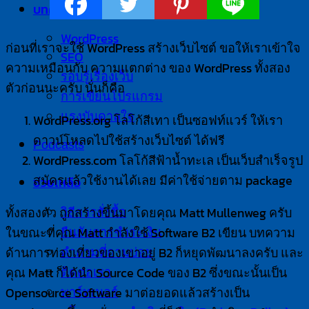
บทความ
WordPress
ก่อนที่เราจะใช้ WordPress สร้างเว็บไซต์ ขอให้เราเข้าใจ
SEO
ความเหมือนกับ ความแตกต่าง ของ WordPress ทั้งสอง
รอบรู้เรื่องเว็บ
ตัวก่อนนะครับ นั่นก็คือ
การเขียนโปรแกรม
แรงบันดาลใจ
WordPress.org โลโก้สีเทา เป็นซอฟท์แวร์ ให้เรา
ดาวน์โหลดไปใช้สร้างเว็บไซต์ ได้ฟรี
Podcasts
WordPress.com โลโก้สีฟ้าน้ำทะเล เป็นเว็บสำเร็จรูป
สมัครแล้วใช้งานได้เลย มีค่าใช้จ่ายตาม package
ช่วยเหลือ
วิธีการสั่งซื้อ
ทั้งสองตัว ถูกสร้างขึ้นมาโดยคุณ Matt Mullenweg ครับ
ยืนยันการชำระเงิน
ในขณะที่คุณ Matt กำลังใช้ Software B2 เขียน บทความ
คำถามที่ถามบ่อย
ด้านการท่องเที่ยวของเขาอยู่ B2 ก็หยุดพัฒนาลงครับ และ
ติดต่อเรา
คุณ Matt ก็ได้นำ Source Code ของ B2 ซึ่งขณะนั้นเป็น
พาร์ทเนอร์
Opensource Software มาต่อยอดแล้วสร้างเป็น