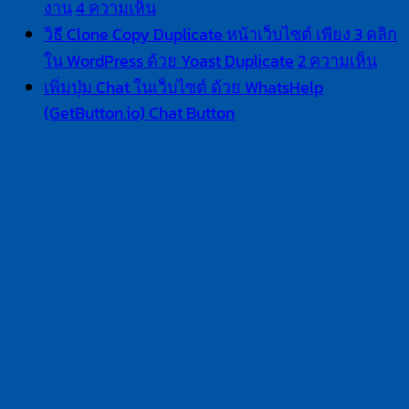
บน
งาน
4 ความเห็น
สอน
วิธี Clone Copy Duplicate หน้าเว็บไซต์ เพียง 3 คลิก
Woocommerce
บน
ใน WordPress ด้วย Yoast Duplicate
2 ความเห็น
ให้
วิธี
เพิ่มปุ่ม Chat ในเว็บไซต์ ด้วย WhatsHelp
ครบ
Clo
(GetButton.io) Chat Button
ไม่มี
Cop
สูตร
ความ
Dupl
ทุก
เห็น
หน้า
พื้น
บน
เว็บ
ฐาน
เพิ่ม
เพีย
การ
ปุ่ม
3
ใช้
Chat
คลิก
ใน
งาน
ใน
เว็บไซต์
Wor
ด้วย
ด้วย
WhatsHelp
Yoas
(GetButton.io)